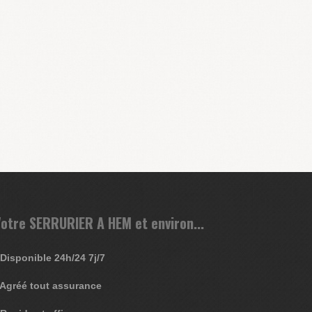
otre SERRURIER A HEM et environ...
 Disponible 24h/24 7j/7
 Agréé tout assurance