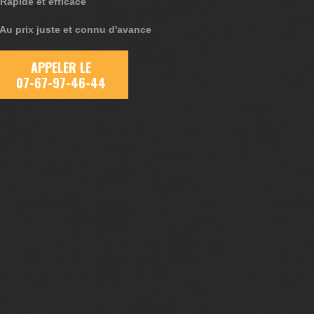
 Rapide et efficace
 Au prix juste et connu d'avance
APPELER LE
07-67-97-46-44