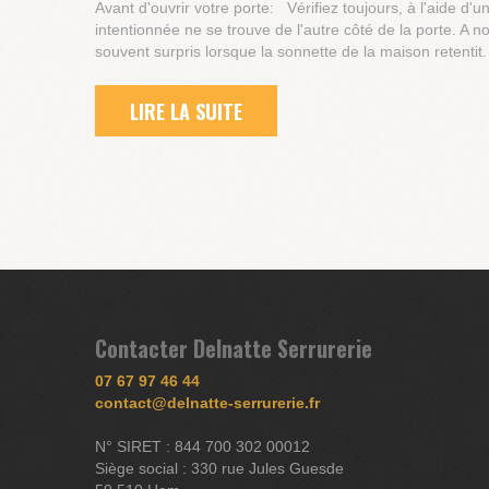
Avant d'ouvrir votre porte: Vérifiez toujours, à l'aide d'
intentionnée ne se trouve de l'autre côté de la porte. A n
souvent surpris lorsque la sonnette de la maison retentit.
LIRE LA SUITE
Contacter Delnatte Serrurerie
07 67 97 46 44
contact@delnatte-serrurerie.fr
N° SIRET : 844 700 302 00012
Siège social : 330 rue Jules Guesde