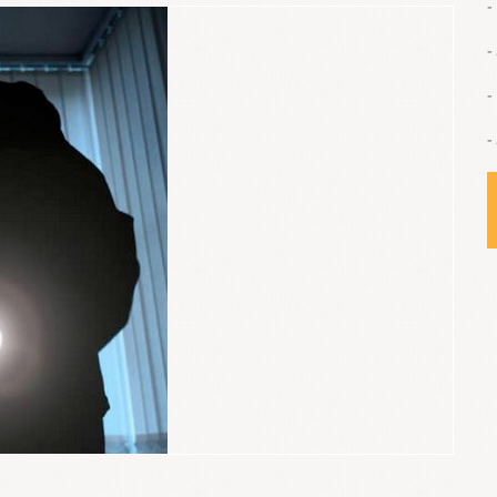
-
-
-
-