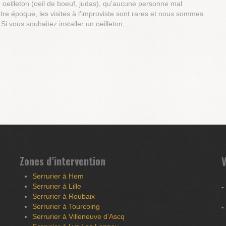
un oeilleton (oeil de boeuf, judas), qu'aucune personne mal
otre époque, les visites à l'improviste sont rares et nous sommes
 Si vous souhaitez installer un oeilleton,…
Zones d’intervention
V
Serrurier à Hem
Serrurier à Lille
-
Serrurier à Roubaix
Serrurier à Tourcoing
-
Serrurier à Villeneuve d’Ascq