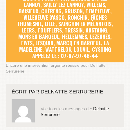
LANNOY, SAILLY LEZ LANNOY, WILLEMS,
BAISIEUX, CHÉRENG, GRUSON, TEMPLEUVE,
VILLENEUVE D'ASCQ, RONCHIN, FÂCHES
THUMESNIL, LILLE, SAINGHIN EN MÉLANTOIS,
LEERS, TOUFFLERS, TRESSIN, ANSTAING,
MONS EN BAROEUL, HELLEMMES, LEZENNES,
FIVES, LESQUIN, MARCQ EN BAROEUL, LA
MADELEINE, WATTRELOS, LOUVIL, CYSOING
APPELEZ LE : 07-67-97-46-44
Encore une intervention urgente réussie pour Delnatte
Serrurerie.
ÉCRIT PAR
DELNATTE SERRURERIE
Voir tous les messages de:
Delnatte
Serrurerie