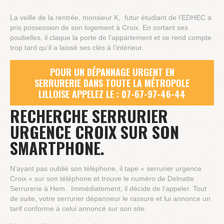
La veille de la rentrée, monsieur K, futur étudiant de l’EDHEC a
pris possession de son logement à Croix. En sortant ses
poubelles, il claque la porte de l'appartement et se rend compte
trop tard qu’il a laissé ses clés à l’intérieur.
POUR UN DÉPANNAGE URGENT EN
SERRURERIE DANS TOUTE LA MÉTROPOLE
LILLOISE APPELEZ LE : 07-67-97-46-44
RECHERCHE SERRURIER
URGENCE CROIX SUR SON
SMARTPHONE.
N’ayant pas oublié son téléphone, il tape « serrurier urgence
Croix » sur son téléphone et trouve le numéro de Delnatte
Serrurerie à Hem. Immédiatement, il décide de l’appeler. Tout
de suite, votre serrurier dépanneur le rassure et lui annonce un
tarif conforme à celui annoncé sur son site.