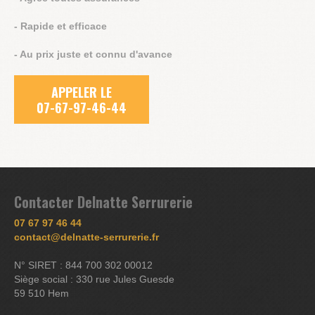
- Rapide et efficace
- Au prix juste et connu d'avance
APPELER LE
07-67-97-46-44
Contacter Delnatte Serrurerie
07 67 97 46 44
contact@delnatte-serrurerie.fr
N° SIRET : 844 700 302 00012
Siège social : 330 rue Jules Guesde
59 510 Hem