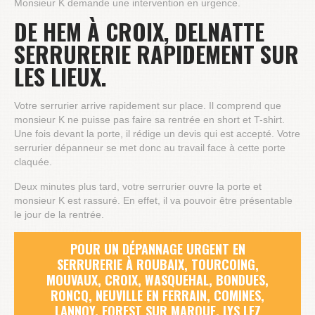
Monsieur K demande une intervention en urgence.
DE HEM À CROIX, DELNATTE
SERRURERIE RAPIDEMENT SUR
LES LIEUX.
Votre serrurier arrive rapidement sur place. Il comprend que
monsieur K ne puisse pas faire sa rentrée en short et T-shirt.
Une fois devant la porte, il rédige un devis qui est accepté. Votre
serrurier dépanneur se met donc au travail face à cette porte
claquée.
Deux minutes plus tard, votre serrurier ouvre la porte et
monsieur K est rassuré. En effet, il va pouvoir être présentable
le jour de la rentrée.
POUR UN DÉPANNAGE URGENT EN
SERRURERIE À ROUBAIX, TOURCOING,
MOUVAUX, CROIX, WASQUEHAL, BONDUES,
RONCQ, NEUVILLE EN FERRAIN, COMINES,
LANNOY, FOREST SUR MARQUE, LYS LEZ