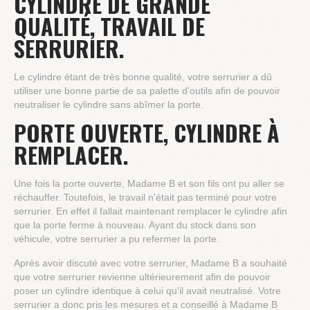
CYLINDRE DE GRANDE
QUALITÉ, TRAVAIL DE
SERRURIER.
Le cylindre étant de très bonne qualité, votre serrurier a dû
utiliser une bonne partie de sa palette d'outils afin de pouvoir
neutraliser le cylindre sans abîmer la porte.
PORTE OUVERTE, CYLINDRE À
REMPLACER.
Une fois la porte ouverte, Madame B et son fils ont pu aller se
réchauffer. Toutefois, le travail n'était pas terminé pour votre
serrurier. En effet il fallait maintenant remplacer le cylindre afin
que la porte ferme à nouveau. Ayant du stock dans son
véhicule, votre serrurier a pu refermer la porte.
Après avoir discuté avec votre serrurier, Madame B a souhaité
que votre serrurier revienne ultérieurement afin de pouvoir
poser un cylindre identique à celui qu'il avait neutralisé. Votre
serrurier a donc pris les mesures et a conseillé à Madame B