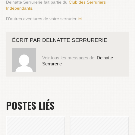
Delnatte Serrurerie fait partie du
Club des Serruriers
Indépendants
.
D'autres aventures de votre serrurier
ici
.
ÉCRIT PAR
DELNATTE SERRURERIE
Voir tous les messages de:
Delnatte
Serrurerie
POSTES LIÉS