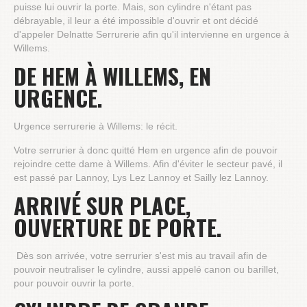
puisse lui ouvrir la porte. Mais, son cylindre n'étant pas
débrayable, il leur a été impossible d'ouvrir et ont décidé
d'appeler Delnatte Serrurerie afin qu'il intervienne en urgence à
Willems.
DE HEM À WILLEMS, EN
URGENCE.
Urgence serrurerie à Willems: le récit.
Votre serrurier à donc quitté Hem en urgence afin de pouvoir
rejoindre cette dame à Willems. Afin d'éviter le secteur pavé, il
est passé par Lannoy, Lys Lez Lannoy et Sailly lez Lannoy.
ARRIVÉ SUR PLACE,
OUVERTURE DE PORTE.
Dès son arrivée, votre serrurier s'est mis au travail afin de
pouvoir neutraliser le cylindre, aussi appelé canon ou barillet,
pour pouvoir ouvrir la porte.