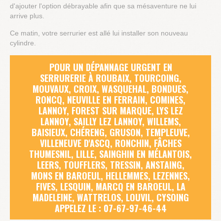
d'ajouter l'option débrayable afin que sa mésaventure ne lui
arrive plus.
Ce matin, votre serrurier est allé lui installer son nouveau
cylindre.
POUR UN DÉPANNAGE URGENT EN
SERRURERIE À ROUBAIX, TOURCOING,
MOUVAUX, CROIX, WASQUEHAL, BONDUES,
RONCQ, NEUVILLE EN FERRAIN, COMINES,
LANNOY, FOREST SUR MARQUE, LYS LEZ
LANNOY, SAILLY LEZ LANNOY, WILLEMS,
BAISIEUX, CHÉRENG, GRUSON, TEMPLEUVE,
VILLENEUVE D'ASCQ, RONCHIN, FÂCHES
THUMESNIL, LILLE, SAINGHIN EN MÉLANTOIS,
LEERS, TOUFFLERS, TRESSIN, ANSTAING,
MONS EN BAROEUL, HELLEMMES, LEZENNES,
FIVES, LESQUIN, MARCQ EN BAROEUL, LA
MADELEINE, WATTRELOS, LOUVIL, CYSOING
APPELEZ LE : 07-67-97-46-44