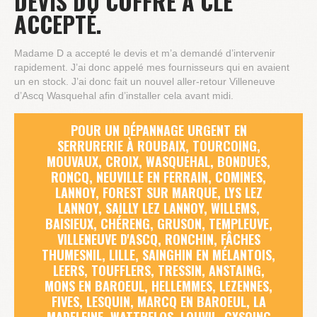
DEVIS DU COFFRE À CLÉ
ACCEPTÉ.
Madame D a accepté le devis et m’a demandé d’intervenir
rapidement. J’ai donc appelé mes fournisseurs qui en avaient
un en stock. J’ai donc fait un nouvel aller-retour Villeneuve
d’Ascq Wasquehal afin d’installer cela avant midi.
POUR UN DÉPANNAGE URGENT EN
SERRURERIE À ROUBAIX, TOURCOING,
MOUVAUX, CROIX, WASQUEHAL, BONDUES,
RONCQ, NEUVILLE EN FERRAIN, COMINES,
LANNOY, FOREST SUR MARQUE, LYS LEZ
LANNOY, SAILLY LEZ LANNOY, WILLEMS,
BAISIEUX, CHÉRENG, GRUSON, TEMPLEUVE,
VILLENEUVE D'ASCQ, RONCHIN, FÂCHES
THUMESNIL, LILLE, SAINGHIN EN MÉLANTOIS,
LEERS, TOUFFLERS, TRESSIN, ANSTAING,
MONS EN BAROEUL, HELLEMMES, LEZENNES,
FIVES, LESQUIN, MARCQ EN BAROEUL, LA