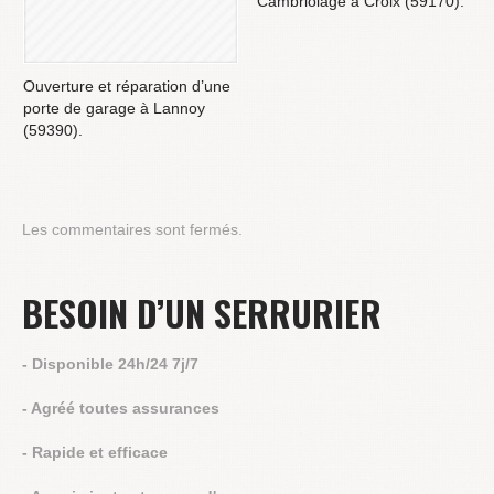
Cambriolage à Croix (59170).
Ouverture et réparation d’une
porte de garage à Lannoy
(59390).
Les commentaires sont fermés.
BESOIN D’UN SERRURIER
- Disponible 24h/24 7j/7
- Agréé toutes assurances
- Rapide et efficace