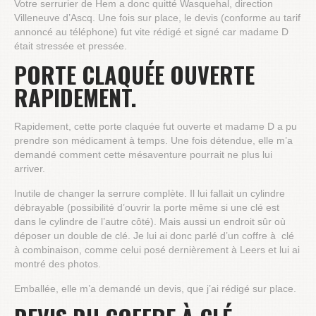
Votre serrurier de Hem a donc quitté Wasquehal, direction
Villeneuve d’Ascq. Une fois sur place, le devis (conforme au tarif
annoncé au téléphone) fut vite rédigé et signé car madame D
était stressée et pressée.
PORTE CLAQUÉE OUVERTE
RAPIDEMENT.
Rapidement, cette porte claquée fut ouverte et madame D a pu
prendre son médicament à temps. Une fois détendue, elle m’a
demandé comment cette mésaventure pourrait ne plus lui
arriver.
Inutile de changer la serrure complète. Il lui fallait un cylindre
débrayable (possibilité d’ouvrir la porte même si une clé est
dans le cylindre de l’autre côté). Mais aussi un endroit sûr où
déposer un double de clé. Je lui ai donc parlé d’un coffre à clé
à combinaison, comme celui posé dernièrement à Leers et lui ai
montré des photos.
Emballée, elle m’a demandé un devis, que j’ai rédigé sur place.