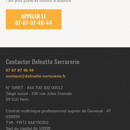
- Au prix juste et connu d'avance
APPELER LE
07-67-97-46-44
Contacter Delnatte Serrurerie
07 67 97 46 44
contact@delnatte-serrurerie.fr
N° SIRET : 844 700 302 00012
Siège social : 330 rue Jules Guesde
59 510 Hem
Contrat multirisque professionnel auprès de Generali : AT
039099
TVA : FR71 844700302
Sarl au capital de 1000€