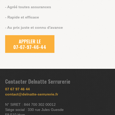
- Agréé toutes assurances
- Rapide et efficace
- Au prix juste et connu d'avance
APPELER LE
07-67-97-46-44
Contacter Delnatte Serrurerie
07 67 97 46 44
contact@delnatte-serrurerie.fr
N° SIRET : 844 700 302 00012
Siège social : 330 rue Jules Guesde
59 510 Hem