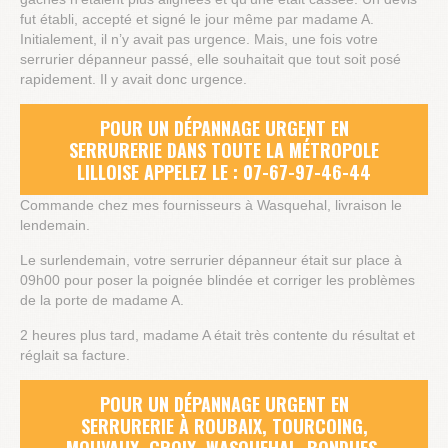
fut établi, accepté et signé le jour même par madame A.
Initialement, il n’y avait pas urgence. Mais, une fois votre
serrurier dépanneur passé, elle souhaitait que tout soit posé
rapidement. Il y avait donc urgence.
POUR UN DÉPANNAGE URGENT EN
SERRURERIE DANS TOUTE LA MÉTROPOLE
LILLOISE APPELEZ LE : 07-67-97-46-44
Commande chez mes fournisseurs à Wasquehal, livraison le
lendemain.
Le surlendemain, votre serrurier dépanneur était sur place à
09h00 pour poser la poignée blindée et corriger les problèmes
de la porte de madame A.
2 heures plus tard, madame A était très contente du résultat et
réglait sa facture.
POUR UN DÉPANNAGE URGENT EN
SERRURERIE À ROUBAIX, TOURCOING,