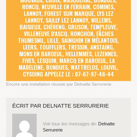
MOUVAUX, CROIX, WASQUEHAL, BONDUES,
RONCQ, NEUVILLE EN FERRAIN, COMINES,
LANNOY, FOREST SUR MARQUE, LYS LEZ
LANNOY, SAILLY LEZ LANNOY, WILLEMS,
BAISIEUX, CHÉRENG, GRUSON, TEMPLEUVE,
VILLENEUVE D'ASCQ, RONCHON, FÂCHES
THUMESNIL, LILLE, SAINGHIN EN MÉLANTOIS,
LEERS, TOUFFLERS, TRESSIN, ANSTAING,
MONS EN BAROEUL, HELLEMMES, LEZENNES,
FIVES, LESQUIN, MARCQ EN BAROEUL, LA
MADELEINE, BONDUES, WATTRELOS, LOUVIL,
CYSOING APPELEZ LE : 07-67-97-46-44
Encore une installation réussie par Delnatte Serrurerie.
ÉCRIT PAR
DELNATTE SERRURERIE
Voir tous les messages de:
Delnatte
Serrurerie