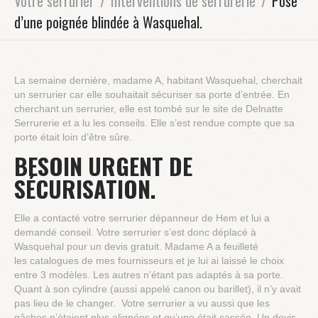
Votre serrurier
Interventions de serrurerie
Pose
d’une poignée blindée à Wasquehal.
La semaine dernière, madame A, habitant Wasquehal, cherchait
un serrurier car elle souhaitait sécuriser sa porte d’entrée. En
cherchant un serrurier, elle est tombé sur le site de Delnatte
Serrurerie et a lu les conseils. Elle s’est rendue compte que sa
porte était loin d’être sûre.
BESOIN URGENT DE
SÉCURISATION.
Elle a contacté votre serrurier dépanneur de Hem et lui a
demandé conseil. Votre serrurier s’est donc déplacé à
Wasquehal pour un devis gratuit. Madame A a feuilleté
les catalogues de mes fournisseurs et je lui ai laissé le choix
entre 3 modèles. Les autres n’étant pas adaptés à sa porte.
Quant à son cylindre (aussi appelé canon ou barillet), il n’y avait
pas lieu de le changer. Votre serrurier a vu aussi que les
gâches n’étaient plus alignées et qu’une était cassée. Un devis