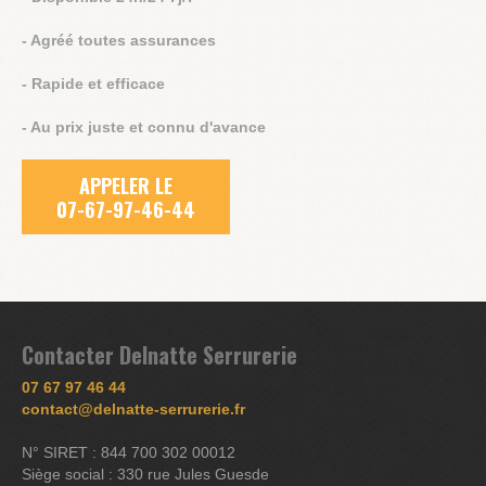
- Agréé toutes assurances
- Rapide et efficace
- Au prix juste et connu d'avance
APPELER LE
07-67-97-46-44
Contacter Delnatte Serrurerie
07 67 97 46 44
contact@delnatte-serrurerie.fr
N° SIRET : 844 700 302 00012
Siège social : 330 rue Jules Guesde