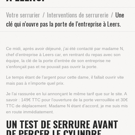
Votre serrurier
Interventions de serrurerie
Une
clé qui n’ouvre pas la porte de l’entreprise à Leers.
Ce midi, après avoir déjeuné, j’ai été contacté par madame N,
chef d’entreprise à Leers car, en rentrant du repas avec son
équipe, la clé de la porte d’entrée de son entreprise ne
s’enfonçait pas et ne pouvait pas ouvrir la porte.
Le temps étant de l’argent pour cette dame, il fallait ouvrir vite
mais pas à n’importe quel prix.
Je l’ai rassurée en lui annonçant le même tarif que sur le site. A
savoir : 149€ TTC pour l’ouverture de la porte verrouillée et 30€
TTC de déplacement. Madame N étant d’accord, je me suis mis
en route immédiatement.
UN TEST DE SERRURE AVANT
DE PERCER LE CYLINDRE.