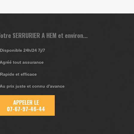
otre SERRURIER A HEM et environ...
 Disponible 24h/24 7j/7
 Agréé tout assurance
 Rapide et efficace
 Au prix juste et connu d'avance
APPELER LE
07-67-97-46-44