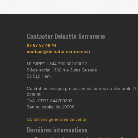
Contacter Delnatte Serrurerie
07 67 97 46 44
contact@delnatte-serrurerie.fr
N° SIRET : 844 700 302 00012
Siège social : 330 rue Jules Guesde
59 510 Hem
Contrat multirisque professionnel auprès de Generali : A
039099
TVA : FR71 844700302
Sarl au capital de 1000€
Conditions générales de vente
Dernières interventions