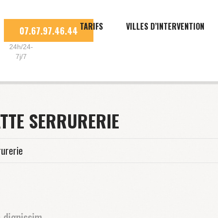
TARIFS
VILLES D’INTERVENTION
07.67.97.46.44
24h/24-
7j/7
ATTE SERRURERIE
rurerie
s dignissim