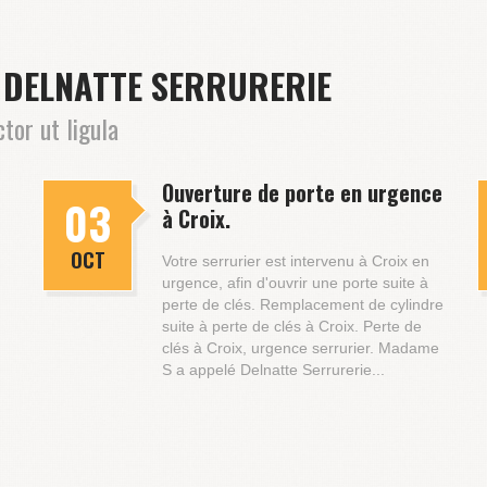
E DELNATTE SERRURERIE
tor ut ligula
Ouverture de porte en urgence
03
à Croix.
OCT
Votre serrurier est intervenu à Croix en
urgence, afin d'ouvrir une porte suite à
perte de clés. Remplacement de cylindre
suite à perte de clés à Croix. Perte de
clés à Croix, urgence serrurier. Madame
S a appelé Delnatte Serrurerie...