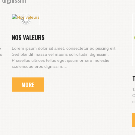
NOS VALEURS
e
Lorem ipsum dolor sit amet, consectetur adipiscing elit.
ès
Sed blandit massa vel mauris sollicitudin dignissim.
Phasellus ultrices tellus eget ipsum ornare molestie
scelerisque eros dignissim.…
MORE
T
O
s