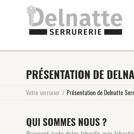
PRÉSENTATION DE DELN
Votre serrurier
Présentation de Delnatte Ser
QUI SOMMES NOUS ?
Praesent justo dolor lobortis quis loborti