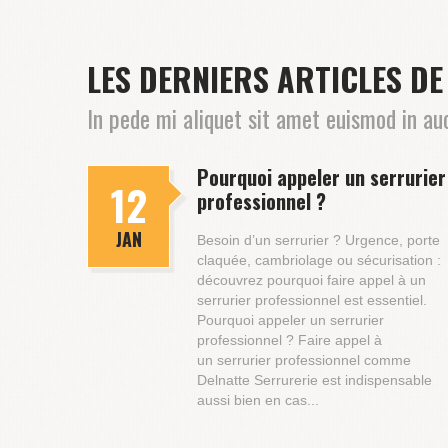
LES DERNIERS ARTICLES D
In pede mi aliquet sit amet euismod in auc
Pourquoi appeler un serrurier
12
professionnel ?
JAN
Besoin d’un serrurier ? Urgence, porte
claquée, cambriolage ou sécurisation :
découvrez pourquoi faire appel à un
serrurier professionnel est essentiel.
Pourquoi appeler un serrurier
professionnel ? Faire appel à
un serrurier professionnel comme
Delnatte Serrurerie est indispensable
aussi bien en cas...