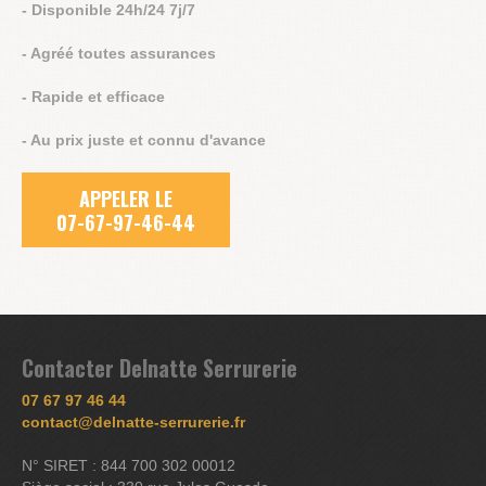
- Disponible 24h/24 7j/7
- Agréé toutes assurances
- Rapide et efficace
- Au prix juste et connu d'avance
APPELER LE
07-67-97-46-44
Contacter Delnatte Serrurerie
07 67 97 46 44
contact@delnatte-serrurerie.fr
N° SIRET : 844 700 302 00012