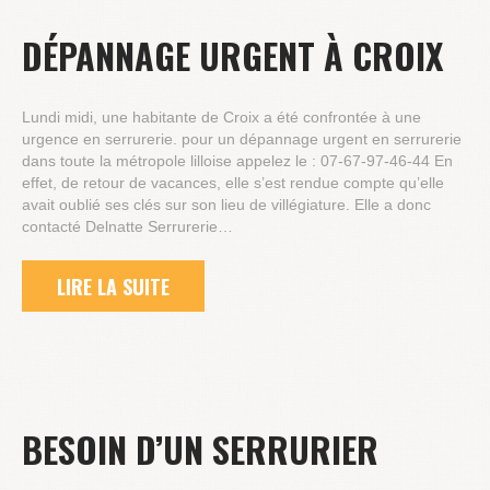
DÉPANNAGE URGENT À CROIX
Lundi midi, une habitante de Croix a été confrontée à une
urgence en serrurerie. pour un dépannage urgent en serrurerie
dans toute la métropole lilloise appelez le : 07-67-97-46-44 En
effet, de retour de vacances, elle s’est rendue compte qu’elle
avait oublié ses clés sur son lieu de villégiature. Elle a donc
contacté Delnatte Serrurerie…
LIRE LA SUITE
BESOIN D’UN SERRURIER