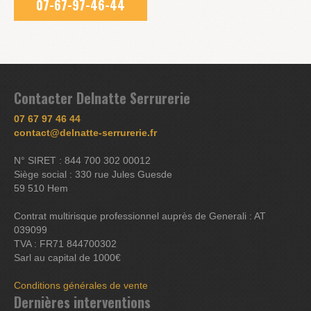
07-67-97-46-44
Contacter Delnatte Serrurerie
07 67 97 46 44
contact@delnatte-serrurerie.fr
N° SIRET : 844 700 302 00012
Siège social : 330 rue Jules Guesde
59 510 Hem
Contrat multirisque professionnel auprès de Generali : AT
039099
TVA : FR71 844700302
Sarl au capital de 1000€
Conditions générales de vente
Dernières interventions