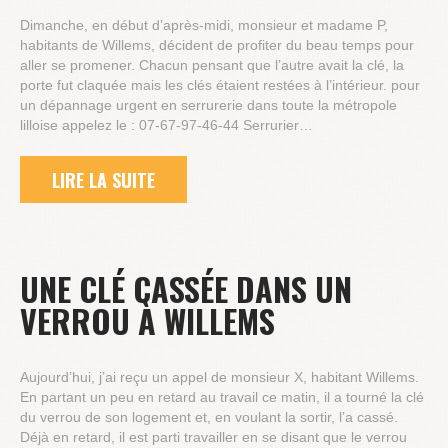
Dimanche, en début d’après-midi, monsieur et madame P,
habitants de Willems, décident de profiter du beau temps pour
aller se promener. Chacun pensant que l’autre avait la clé, la
porte fut claquée mais les clés étaient restées à l’intérieur. pour
un dépannage urgent en serrurerie dans toute la métropole
lilloise appelez le : 07-67-97-46-44 Serrurier…
LIRE LA SUITE
UNE CLÉ CASSÉE DANS UN
VERROU À WILLEMS
Aujourd’hui, j’ai reçu un appel de monsieur X, habitant Willems.
En partant un peu en retard au travail ce matin, il a tourné la clé
du verrou de son logement et, en voulant la sortir, l’a cassé.
Déjà en retard, il est parti travailler en se disant que le verrou