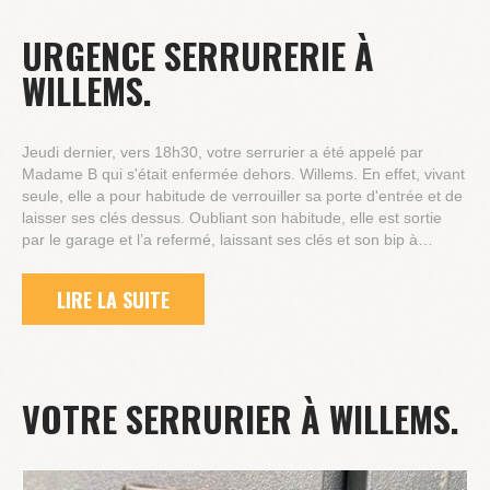
URGENCE SERRURERIE À
WILLEMS.
Jeudi dernier, vers 18h30, votre serrurier a été appelé par
Madame B qui s'était enfermée dehors. Willems. En effet, vivant
seule, elle a pour habitude de verrouiller sa porte d'entrée et de
laisser ses clés dessus. Oubliant son habitude, elle est sortie
par le garage et l’a refermé, laissant ses clés et son bip à…
LIRE LA SUITE
VOTRE SERRURIER À WILLEMS.