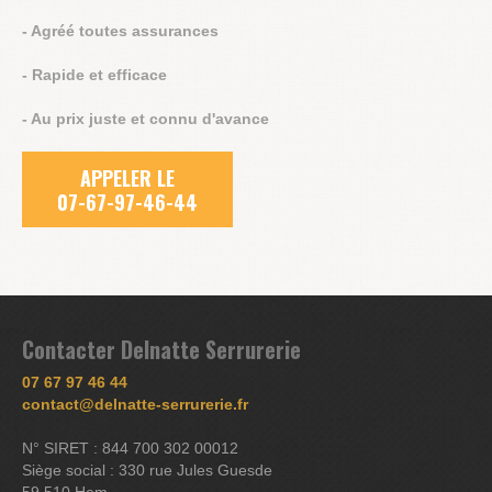
- Agréé toutes assurances
- Rapide et efficace
- Au prix juste et connu d'avance
APPELER LE
07-67-97-46-44
Contacter Delnatte Serrurerie
07 67 97 46 44
contact@delnatte-serrurerie.fr
N° SIRET : 844 700 302 00012
Siège social : 330 rue Jules Guesde