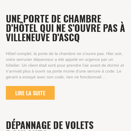
UNE PORTE DE CHAMBRE
D’HÔTEL QUI NE S’OUVRE PAS À
VILLENEUVE D’ASCQ
Hôtel complet, la porte de la chambre ne s'ouvre pas. Hier soir,
votre serrurier dépanneur a été appelé en urgence par un
hôtelier. Un client était sorti pour prendre l'air avant de dormir et
n'arrivait plus à ouvrir sa porte munie d'une serrure à code. Le
gérant a essayé avec son code, rien ne fonctionnait.…
LIRE LA SUITE
DÉPANNAGE DE VOLETS