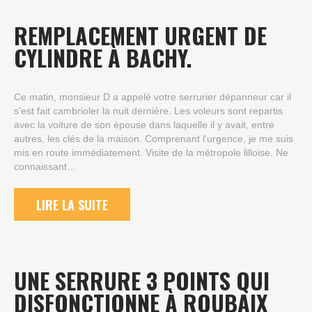
REMPLACEMENT URGENT DE
CYLINDRE À BACHY.
Ce matin, monsieur D a appelé votre serrurier dépanneur car il
s'est fait cambrioler la nuit dernière. Les voleurs sont repartis
avec la voiture de son épouse dans laquelle il y avait, entre
autres, les clés de la maison. Comprenant l'urgence, je me suis
mis en route immédiatement. Visite de la métropole lilloise. Ne
connaissant…
LIRE LA SUITE
UNE SERRURE 3 POINTS QUI
DISFONCTIONNE À ROUBAIX