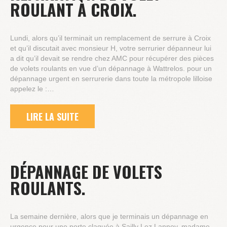
ROULANT À CROIX.
Lundi, alors qu’il terminait un remplacement de serrure à Croix
et qu’il discutait avec monsieur H, votre serrurier dépanneur lui
a dit qu’il devait se rendre chez AMC pour récupérer des pièces
de volets roulants en vue d’un dépannage à Wattrelos. pour un
dépannage urgent en serrurerie dans toute la métropole lilloise
appelez le :…
LIRE LA SUITE
DÉPANNAGE DE VOLETS
ROULANTS.
La semaine dernière, alors que je terminais un dépannage en
urgence pour une porte claquée à Sailly Lez Lannoy, madame