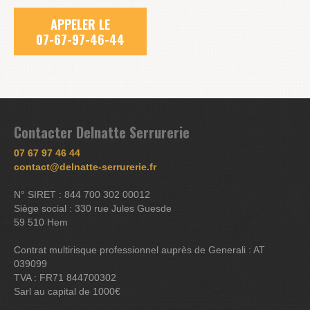
APPELER LE
07-67-97-46-44
Contacter Delnatte Serrurerie
07 67 97 46 44
contact@delnatte-serrurerie.fr
N° SIRET : 844 700 302 00012
Siège social : 330 rue Jules Guesde
59 510 Hem
Contrat multirisque professionnel auprès de Generali : AT
039099
TVA : FR71 844700302
Sarl au capital de 1000€