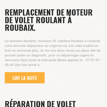
REMPLACEMENT DE MOTEUR
DE VOLET ROULANT À
ROUBAIX.
La semaine dernière, monsieur M, habitant Roubaix a contacté
votre serrurier dépanneur en urgence car son volet roulant en
bois ne remontait plus. Je me suis donc rendu sur place afin de
pouvoir poser un diagnostic. pour un dépannage urgent en
serrurerie dans toute la métropole lilloise appelez le : 07-67-97-
46-44 Une fois arrivé à…
LIRE LA SUITE
RÉPARATION DE VOLET